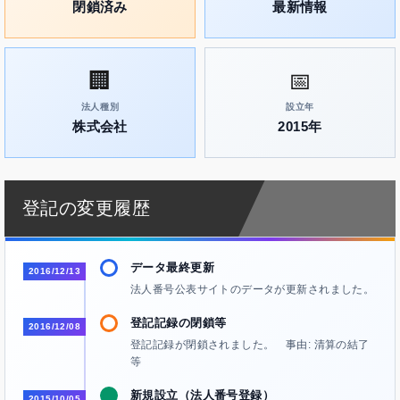
閉鎖済み
最新情報
🏢
📅
法人種別
設立年
株式会社
2015年
登記の変更履歴
データ最終更新
2016/12/13
法人番号公表サイトのデータが更新されました。
登記記録の閉鎖等
2016/12/08
登記記録が閉鎖されました。 事由: 清算の結了
等
新規設立（法人番号登録）
2015/10/05