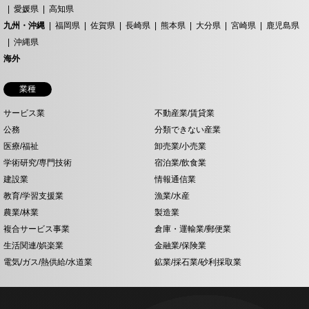
愛媛県
高知県
九州・沖縄
福岡県
佐賀県
長崎県
熊本県
大分県
宮崎県
鹿児島県
沖縄県
海外
業種
サービス業
不動産業/賃貸業
公務
分類できない産業
医療/福祉
卸売業/小売業
学術研究/専門技術
宿泊業/飲食業
建設業
情報通信業
教育/学習支援業
漁業/水産
農業/林業
製造業
複合サービス事業
倉庫・運輸業/郵便業
生活関連/娯楽業
金融業/保険業
電気/ガス/熱供給/水道業
鉱業/採石業/砂利採取業