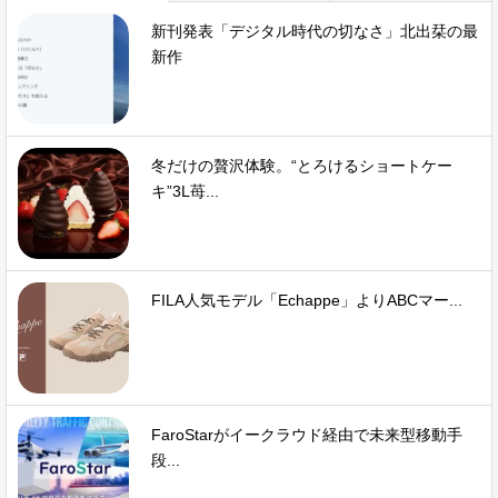
新刊発表「デジタル時代の切なさ」北出栞の最
新作
冬だけの贅沢体験。“とろけるショートケー
キ”3L苺...
FILA人気モデル「Echappe」よりABCマー...
FaroStarがイークラウド経由で未来型移動手
段...