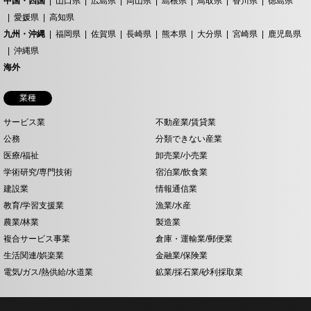
中国・四国
山口県
広島県
岡山県
島根県
鳥取県
香川県
徳島県
愛媛県
高知県
九州・沖縄
福岡県
佐賀県
長崎県
熊本県
大分県
宮崎県
鹿児島県
沖縄県
海外
業種
サービス業
不動産業/賃貸業
公務
分類できない産業
医療/福祉
卸売業/小売業
学術研究/専門技術
宿泊業/飲食業
建設業
情報通信業
教育/学習支援業
漁業/水産
農業/林業
製造業
複合サービス事業
倉庫・運輸業/郵便業
生活関連/娯楽業
金融業/保険業
電気/ガス/熱供給/水道業
鉱業/採石業/砂利採取業