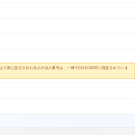
0/05より前に設立された法人の法人番号は、一律で2015/10/05に指定されていま