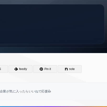
S
feedly
Pin it
note
企業が気に入ったらいいねで応援👍