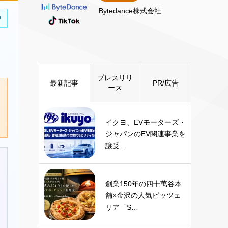
Bytedance株式会社
中
プレスリリ
最新記事
PR/広告
ース
イクヨ、EVモーターズ・
ジャパンのEV関連事業を
譲受…
創業150年の四十萬谷本
舗×金沢の人気ピッツェ
リア「S…