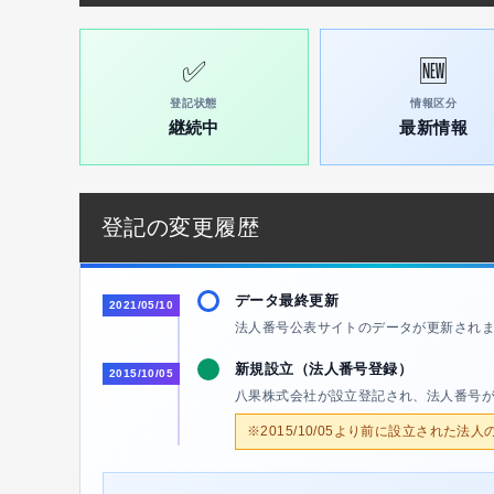
✅
🆕
登記状態
情報区分
継続中
最新情報
登記の変更履歴
データ最終更新
2021/05/10
法人番号公表サイトのデータが更新され
新規設立（法人番号登録）
2015/10/05
八果株式会社が設立登記され、法人番号
※2015/10/05より前に設立された法