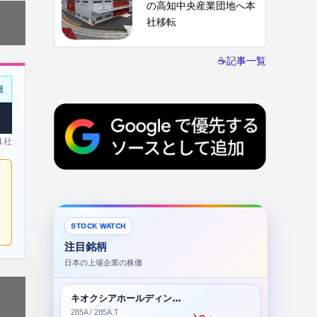
の高知中央産業団地へ本
社移転
☕記事一覧
能
 1社
STOCK WATCH
注目銘柄
日本の上場企業の株価
キオクシアホールディングス株式会社
285A / 285A.T