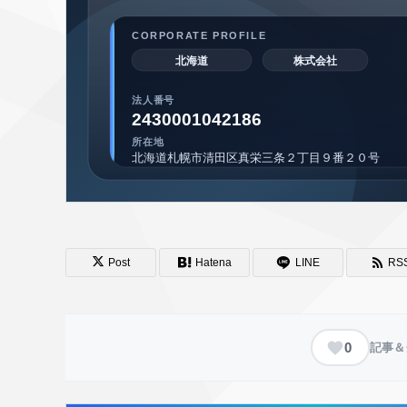
Post
Hatena
LINE
RS
0
記事＆