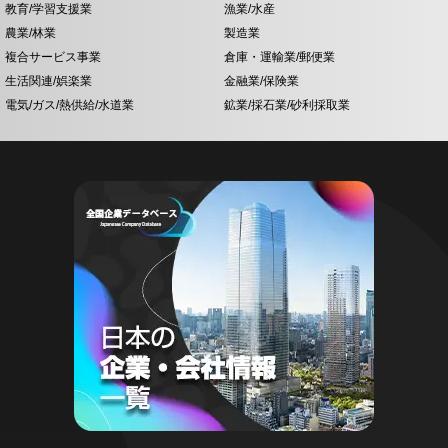
教育/学習支援業
漁業/水産
農業/林業
製造業
複合サービス事業
倉庫・運輸業/郵便業
生活関連/娯楽業
金融業/保険業
電気/ガス/熱供給/水道業
鉱業/採石業/砂利採取業