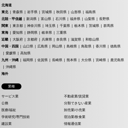
北海道
東北
青森県
岩手県
宮城県
秋田県
山形県
福島県
北陸・甲信越
新潟県
富山県
石川県
福井県
山梨県
長野県
関東
東京都
神奈川県
埼玉県
千葉県
栃木県
茨城県
群馬県
東海
愛知県
静岡県
岐阜県
三重県
近畿
大阪府
京都府
兵庫県
奈良県
滋賀県
和歌山県
中国・四国
山口県
広島県
岡山県
島根県
鳥取県
香川県
徳島県
愛媛県
高知県
九州・沖縄
福岡県
佐賀県
長崎県
熊本県
大分県
宮崎県
鹿児島県
沖縄県
海外
業種
サービス業
不動産業/賃貸業
公務
分類できない産業
医療/福祉
卸売業/小売業
学術研究/専門技術
宿泊業/飲食業
建設業
情報通信業