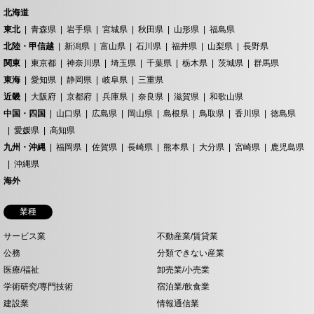
北海道
東北
青森県
岩手県
宮城県
秋田県
山形県
福島県
北陸・甲信越
新潟県
富山県
石川県
福井県
山梨県
長野県
関東
東京都
神奈川県
埼玉県
千葉県
栃木県
茨城県
群馬県
東海
愛知県
静岡県
岐阜県
三重県
近畿
大阪府
京都府
兵庫県
奈良県
滋賀県
和歌山県
中国・四国
山口県
広島県
岡山県
島根県
鳥取県
香川県
徳島県
愛媛県
高知県
九州・沖縄
福岡県
佐賀県
長崎県
熊本県
大分県
宮崎県
鹿児島県
沖縄県
海外
業種
サービス業
不動産業/賃貸業
公務
分類できない産業
医療/福祉
卸売業/小売業
学術研究/専門技術
宿泊業/飲食業
建設業
情報通信業