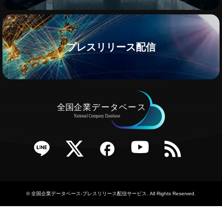
プレスリリース配信
e
Twitter
Facebook
YouTube
RSS
©
全国企業データベース-プレスリリース配信サービス
. All Rights Reserved.