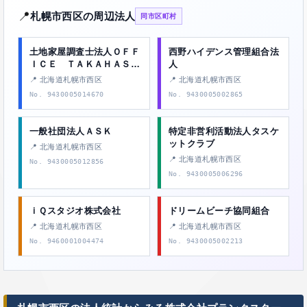
📍
札幌市西区の周辺法人
同市区町村
土地家屋調査士法人ＯＦＦ
西野ハイデンス管理組合法
ＩＣＥ ＴＡＫＡＨＡＳＨ
人
Ｉ
📍 北海道札幌市西区
📍 北海道札幌市西区
No. 9430005014670
No. 9430005002865
一般社団法人ＡＳＫ
特定非営利活動法人タスケ
ットクラブ
📍 北海道札幌市西区
📍 北海道札幌市西区
No. 9430005012856
No. 9430005006296
ｉＱスタジオ株式会社
ドリームビーチ協同組合
📍 北海道札幌市西区
📍 北海道札幌市西区
No. 9460001004474
No. 9430005002213