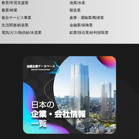
教育/学習支援業
漁業/水産
農業/林業
製造業
複合サービス事業
倉庫・運輸業/郵便業
生活関連/娯楽業
金融業/保険業
電気/ガス/熱供給/水道業
鉱業/採石業/砂利採取業