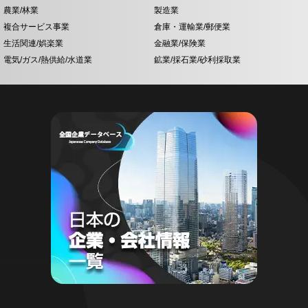
農業/林業
製造業
複合サービス事業
倉庫・運輸業/郵便業
生活関連/娯楽業
金融業/保険業
電気/ガス/熱供給/水道業
鉱業/採石業/砂利採取業