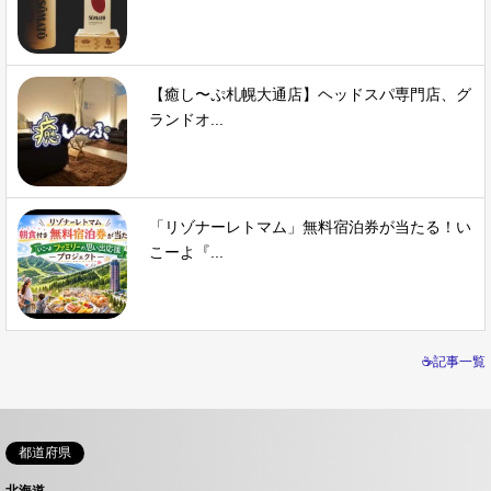
【癒し〜ぷ札幌大通店】ヘッドスパ専門店、グ
ランドオ...
「リゾナーレトマム」無料宿泊券が当たる！い
こーよ『...
☕記事一覧
都道府県