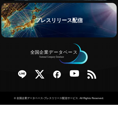
プレスリリース配信
e
Twitter
Facebook
YouTube
RSS
©
全国企業データベース-プレスリリース配信サービス
. All Rights Reserved.