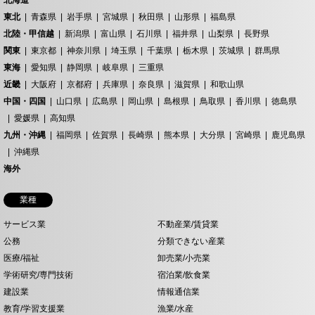
北海道
東北
青森県
岩手県
宮城県
秋田県
山形県
福島県
北陸・甲信越
新潟県
富山県
石川県
福井県
山梨県
長野県
関東
東京都
神奈川県
埼玉県
千葉県
栃木県
茨城県
群馬県
東海
愛知県
静岡県
岐阜県
三重県
近畿
大阪府
京都府
兵庫県
奈良県
滋賀県
和歌山県
中国・四国
山口県
広島県
岡山県
島根県
鳥取県
香川県
徳島県
愛媛県
高知県
九州・沖縄
福岡県
佐賀県
長崎県
熊本県
大分県
宮崎県
鹿児島県
沖縄県
海外
業種
サービス業
不動産業/賃貸業
公務
分類できない産業
医療/福祉
卸売業/小売業
学術研究/専門技術
宿泊業/飲食業
建設業
情報通信業
教育/学習支援業
漁業/水産