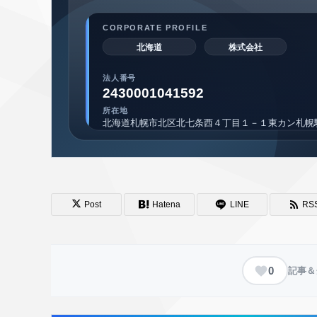
Post
Hatena
LINE
RS
0
記事＆