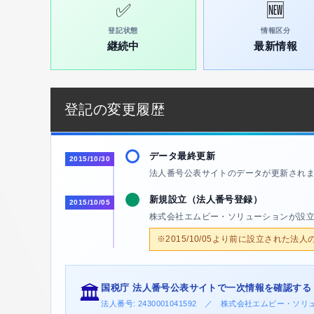
✅
🆕
登記状態
情報区分
継続中
最新情報
登記の変更履歴
データ最終更新
2015/10/30
法人番号公表サイトのデータが更新され
新規設立（法人番号登録）
2015/10/05
株式会社エムビー・ソリューションが設
※2015/10/05より前に設立された法
国税庁 法人番号公表サイトで一次情報を確認する
🏛️
法人番号: 2430001041592 ／ 株式会社エムビー・