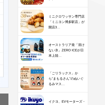
ミニクロワッサン専門店
「ミニヨン博多駅店」が
開店3…
オーストラリア発「溶け
ない氷」ZERO ICEが日
本上陸…
「ごリラックス」か
ら“まもるさん”のぬいぐ
るみマス…
イクヨ、EVモーターズ・