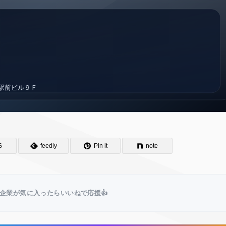
S
feedly
Pin it
note
企業が気に入ったらいいねで応援👍