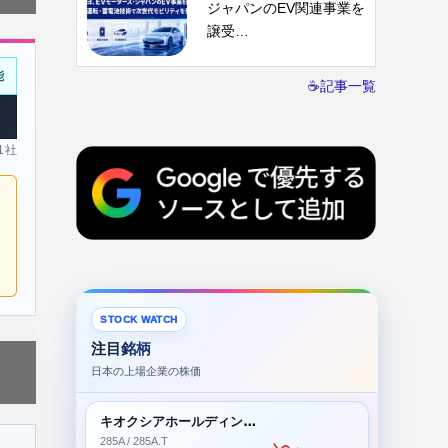
ジャパンのEV関連事業を
譲受…
能
☕記事一覧
 1社
STOCK WATCH
注目銘柄
日本の上場企業の株価
キオクシアホールディングス株式会社
285A / 285A.T