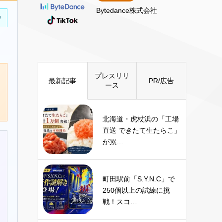
Bytedance株式会社
中
プレスリリ
最新記事
PR/広告
ース
北海道・虎杖浜の「工場
直送 できたて生たらこ」
が累…
町田駅前「S.Y.N.C」で
250個以上の試練に挑
戦！スコ…