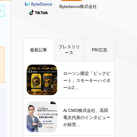
Bytedance株式会社
中
プレスリリ
最新記事
PR/広告
ース
ローソン限定「ビッグピ
ート」スモーキーハイボ
ール2…
Ai CMO株式会社、高田
竜次代表のインタビュー
が経営…