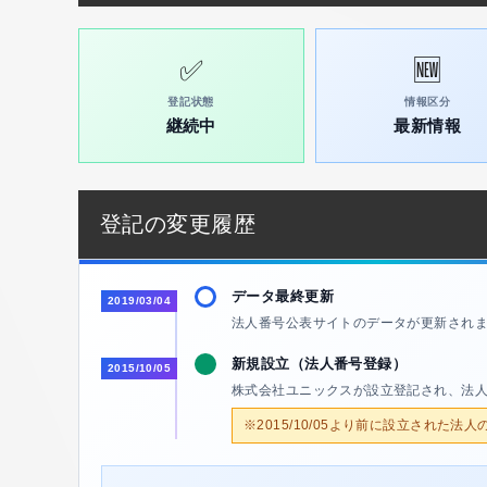
✅
🆕
登記状態
情報区分
継続中
最新情報
登記の変更履歴
データ最終更新
2019/03/04
法人番号公表サイトのデータが更新され
新規設立（法人番号登録）
2015/10/05
株式会社ユニックスが設立登記され、法
※2015/10/05より前に設立された法