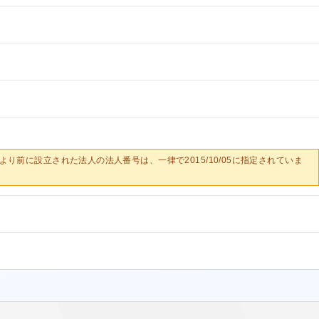
0/05より前に設立された法人の法人番号は、一律で2015/10/05に指定されていま