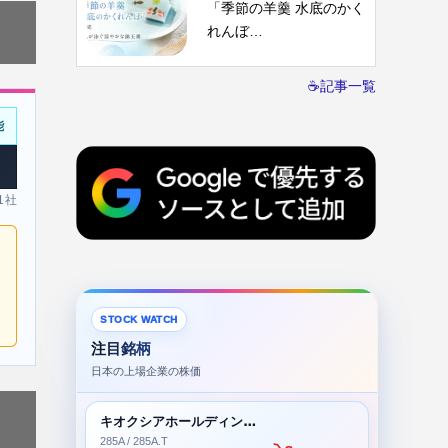
「季節の羊羹 水底のかく
れんぼ…
☕記事一覧
能
 1社
STOCK WATCH
注目銘柄
日本の上場企業の株価
キオクシアホールディングス株式会社
285A / 285A.T