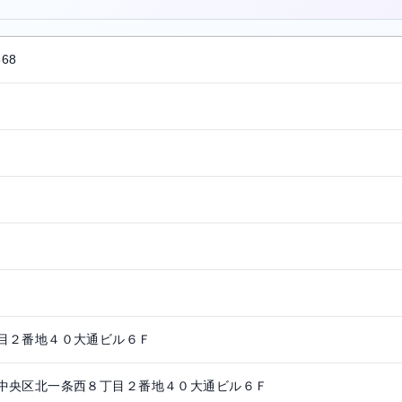
568
目２番地４０大通ビル６Ｆ
中央区北一条西８丁目２番地４０大通ビル６Ｆ