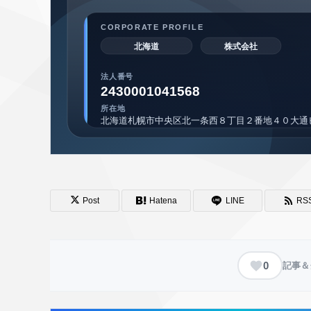
Post
Hatena
LINE
RS
0
記事＆