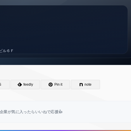
S
feedly
Pin it
note
企業が気に入ったらいいねで応援👍