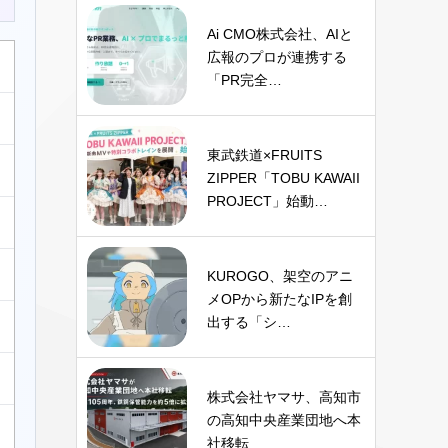
Ai CMO株式会社、AIと
広報のプロが連携する
「PR完全…
東武鉄道×FRUITS
ZIPPER「TOBU KAWAII
PROJECT」始動…
KUROGO、架空のアニ
メOPから新たなIPを創
出する「シ…
株式会社ヤマサ、高知市
の高知中央産業団地へ本
社移転