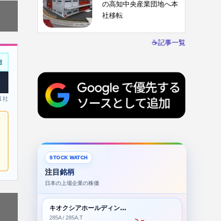
の高知中央産業団地へ本
社移転
☕記事一覧
能
 1社
STOCK WATCH
注目銘柄
日本の上場企業の株価
キオクシアホールディングス株式会社
285A / 285A.T