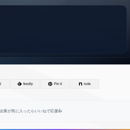
S
feedly
Pin it
note
企業が気に入ったらいいねで応援👍