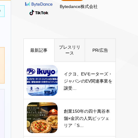
Bytedance株式会社
中
プレスリリ
最新記事
PR/広告
ース
イクヨ、EVモーターズ・
ジャパンのEV関連事業を
譲受…
創業150年の四十萬谷本
舗×金沢の人気ピッツェ
リア「S…