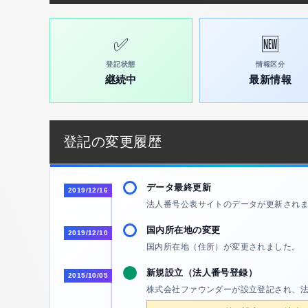
✅
🆕
登記状態
情報区分
継続中
最新情報
登記の変更履歴
データ最終更新
2019/12/16
法人番号公表サイトのデータが更新され
国内所在地の変更
2019/12/10
国内所在地（住所）が変更されました。 
新規設立（法人番号登録）
2015/10/05
株式会社ファウンダーが設立登記され、