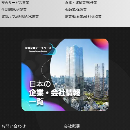
複合サービス事業
倉庫・運輸業/郵便業
生活関連/娯楽業
金融業/保険業
電気/ガス/熱供給/水道業
鉱業/採石業/砂利採取業
お問い合わせ
会社概要