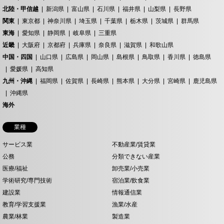
北陸・甲信越
新潟県
富山県
石川県
福井県
山梨県
長野県
関東
東京都
神奈川県
埼玉県
千葉県
栃木県
茨城県
群馬県
東海
愛知県
静岡県
岐阜県
三重県
近畿
大阪府
京都府
兵庫県
奈良県
滋賀県
和歌山県
中国・四国
山口県
広島県
岡山県
島根県
鳥取県
香川県
徳島県
愛媛県
高知県
九州・沖縄
福岡県
佐賀県
長崎県
熊本県
大分県
宮崎県
鹿児島県
沖縄県
海外
業種
サービス業
不動産業/賃貸業
公務
分類できない産業
医療/福祉
卸売業/小売業
学術研究/専門技術
宿泊業/飲食業
建設業
情報通信業
教育/学習支援業
漁業/水産
農業/林業
製造業