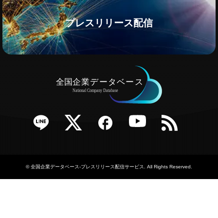
プレスリリース配信
e
Twitter
Facebook
YouTube
RSS
©
全国企業データベース-プレスリリース配信サービス
. All Rights Reserved.