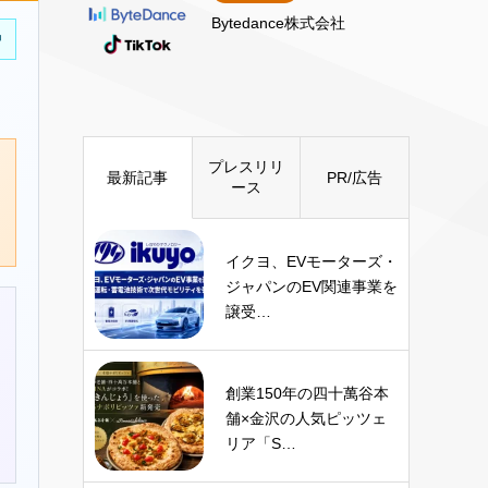
Bytedance株式会社
中
プレスリリ
最新記事
PR/広告
ース
イクヨ、EVモーターズ・
ジャパンのEV関連事業を
譲受…
創業150年の四十萬谷本
舗×金沢の人気ピッツェ
リア「S…