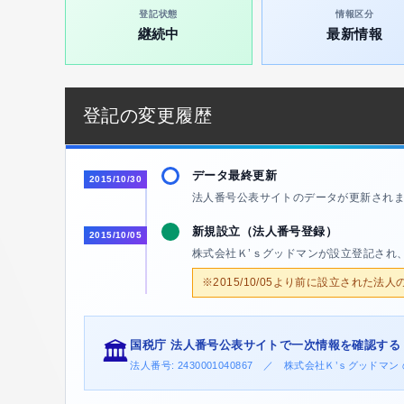
登記状態
情報区分
継続中
最新情報
登記の変更履歴
データ最終更新
2015/10/30
法人番号公表サイトのデータが更新され
新規設立（法人番号登録）
2015/10/05
株式会社Ｋ’ｓグッドマンが設立登記され
※2015/10/05より前に設立された法
国税庁 法人番号公表サイトで一次情報を確認する
🏛️
法人番号: 2430001040867 ／ 株式会社Ｋ’ｓグッド