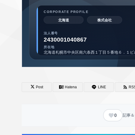
Post
Hatena
LINE
RS
0
記事＆