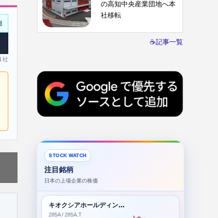
の高知中央産業団地へ本
社移転
能
☕記事一覧
 1社
STOCK WATCH
注目銘柄
日本の上場企業の株価
キオクシアホールディングス株式会社
285A / 285A.T