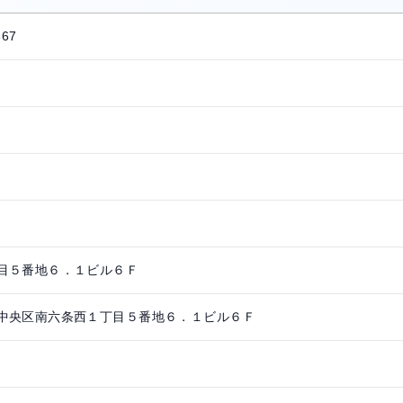
867
目５番地６．１ビル６Ｆ
中央区南六条西１丁目５番地６．１ビル６Ｆ