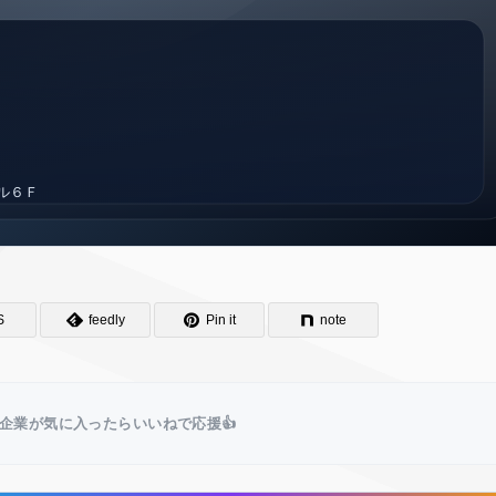
S
feedly
Pin it
note
企業が気に入ったらいいねで応援👍