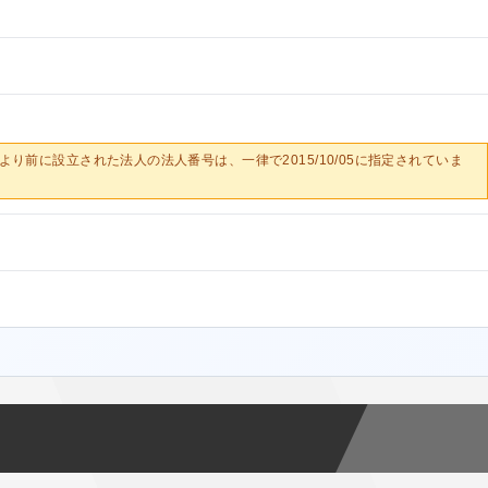
0/05より前に設立された法人の法人番号は、一律で2015/10/05に指定されていま