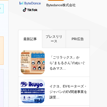
Bytedance株式会社
中
プレスリリ
最新記事
PR/広告
ース
「ごリラックス」か
ら“まもるさん”のぬいぐ
るみマス…
イクヨ、EVモーターズ・
ジャパンのEV関連事業を
譲受…