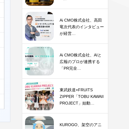
Ai CMO株式会社、高田
竜次代表のインタビュー
が経営…
Ai CMO株式会社、AIと
広報のプロが連携する
「PR完全…
東武鉄道×FRUITS
ZIPPER「TOBU KAWAII
PROJECT」始動…
KUROGO、架空のアニ