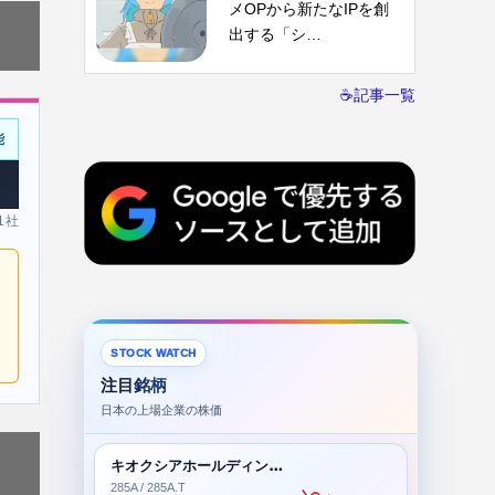
メOPから新たなIPを創
出する「シ…
☕記事一覧
能
 1社
STOCK WATCH
注目銘柄
日本の上場企業の株価
キオクシアホールディングス株式会社
285A / 285A.T