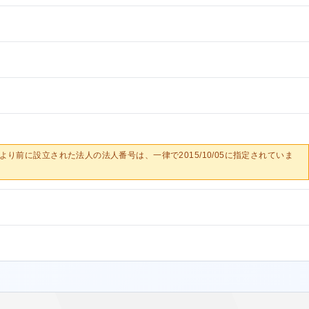
0/05より前に設立された法人の法人番号は、一律で2015/10/05に指定されていま