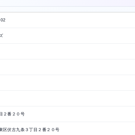
702
ズ
目２番２０号
東区伏古九条３丁目２番２０号