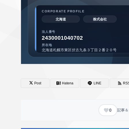
Post
Hatena
LINE
RS
0
記事＆