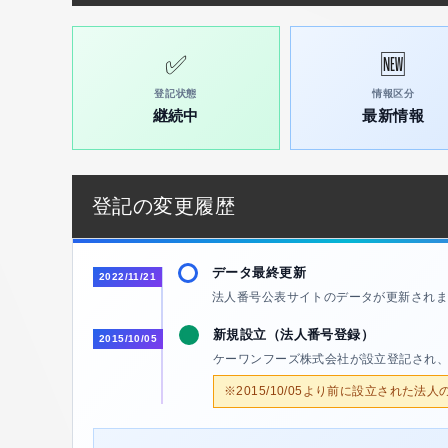
✅
🆕
登記状態
情報区分
継続中
最新情報
登記の変更履歴
データ最終更新
2022/11/21
法人番号公表サイトのデータが更新されま
新規設立（法人番号登録）
2015/10/05
ケーワンフーズ株式会社が設立登記され
※2015/10/05より前に設立された法