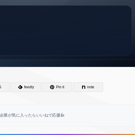
S
feedly
Pin it
note
企業が気に入ったらいいねで応援👍