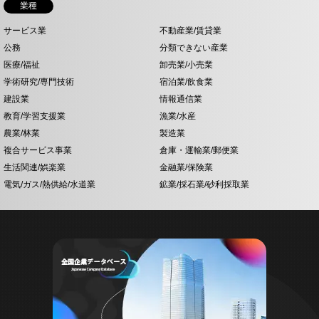
業種
サービス業
不動産業/賃貸業
公務
分類できない産業
医療/福祉
卸売業/小売業
学術研究/専門技術
宿泊業/飲食業
建設業
情報通信業
教育/学習支援業
漁業/水産
農業/林業
製造業
複合サービス事業
倉庫・運輸業/郵便業
生活関連/娯楽業
金融業/保険業
電気/ガス/熱供給/水道業
鉱業/採石業/砂利採取業