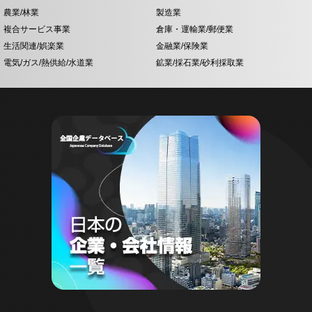
農業/林業
製造業
複合サービス事業
倉庫・運輸業/郵便業
生活関連/娯楽業
金融業/保険業
電気/ガス/熱供給/水道業
鉱業/採石業/砂利採取業