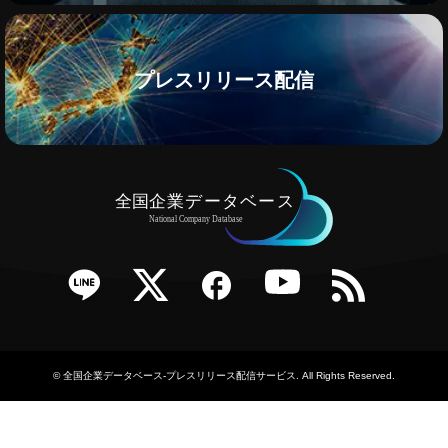
プレスリリース配信
e
Twitter
Facebook
YouTube
RSS
©
全国企業データベース-プレスリリース配信サービス
. All Rights Reserved.