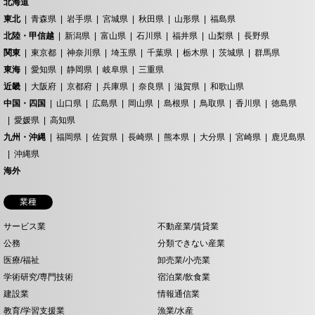
北海道
東北
青森県
岩手県
宮城県
秋田県
山形県
福島県
北陸・甲信越
新潟県
富山県
石川県
福井県
山梨県
長野県
関東
東京都
神奈川県
埼玉県
千葉県
栃木県
茨城県
群馬県
東海
愛知県
静岡県
岐阜県
三重県
近畿
大阪府
京都府
兵庫県
奈良県
滋賀県
和歌山県
中国・四国
山口県
広島県
岡山県
島根県
鳥取県
香川県
徳島県
愛媛県
高知県
九州・沖縄
福岡県
佐賀県
長崎県
熊本県
大分県
宮崎県
鹿児島県
沖縄県
海外
業種
サービス業
不動産業/賃貸業
公務
分類できない産業
医療/福祉
卸売業/小売業
学術研究/専門技術
宿泊業/飲食業
建設業
情報通信業
教育/学習支援業
漁業/水産