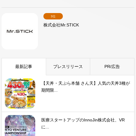
3位
株式会社Mr.STICK
最新記事
プレスリリース
PR/広告
【天丼・天ぷら本舗 さん天】人気の天丼3種が
期間限...
医療スタートアップのInnoJin株式会社、VR
に...