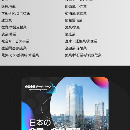
医療/福祉
卸売業/小売業
学術研究/専門技術
宿泊業/飲食業
建設業
情報通信業
教育/学習支援業
漁業/水産
農業/林業
製造業
複合サービス事業
倉庫・運輸業/郵便業
生活関連/娯楽業
金融業/保険業
電気/ガス/熱供給/水道業
鉱業/採石業/砂利採取業