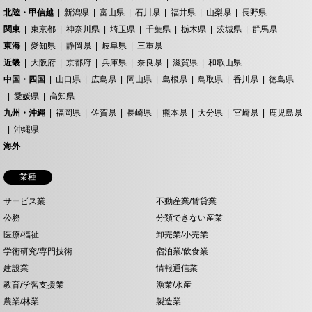
北陸・甲信越
新潟県
富山県
石川県
福井県
山梨県
長野県
関東
東京都
神奈川県
埼玉県
千葉県
栃木県
茨城県
群馬県
東海
愛知県
静岡県
岐阜県
三重県
近畿
大阪府
京都府
兵庫県
奈良県
滋賀県
和歌山県
中国・四国
山口県
広島県
岡山県
島根県
鳥取県
香川県
徳島県
愛媛県
高知県
九州・沖縄
福岡県
佐賀県
長崎県
熊本県
大分県
宮崎県
鹿児島県
沖縄県
海外
業種
サービス業
不動産業/賃貸業
公務
分類できない産業
医療/福祉
卸売業/小売業
学術研究/専門技術
宿泊業/飲食業
建設業
情報通信業
教育/学習支援業
漁業/水産
農業/林業
製造業