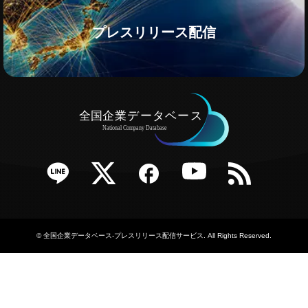
プレスリリース配信
e
Twitter
Facebook
YouTube
RSS
©
全国企業データベース-プレスリリース配信サービス
. All Rights Reserved.