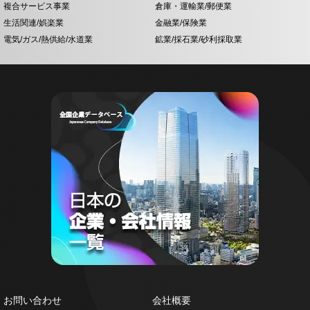
複合サービス事業
倉庫・運輸業/郵便業
生活関連/娯楽業
金融業/保険業
電気/ガス/熱供給/水道業
鉱業/採石業/砂利採取業
お問い合わせ
会社概要