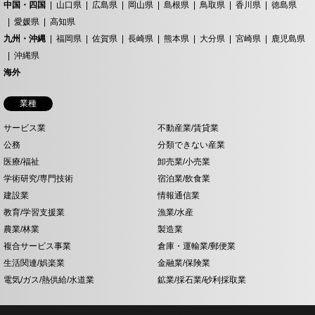
中国・四国
山口県
広島県
岡山県
島根県
鳥取県
香川県
徳島県
愛媛県
高知県
九州・沖縄
福岡県
佐賀県
長崎県
熊本県
大分県
宮崎県
鹿児島県
沖縄県
海外
業種
サービス業
不動産業/賃貸業
公務
分類できない産業
医療/福祉
卸売業/小売業
学術研究/専門技術
宿泊業/飲食業
建設業
情報通信業
教育/学習支援業
漁業/水産
農業/林業
製造業
複合サービス事業
倉庫・運輸業/郵便業
生活関連/娯楽業
金融業/保険業
電気/ガス/熱供給/水道業
鉱業/採石業/砂利採取業