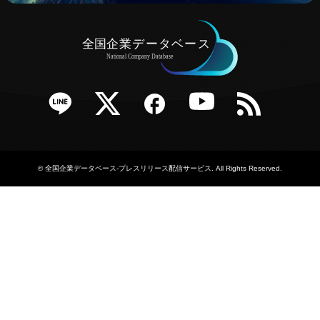
e
Twitter
Facebook
YouTube
RSS
©
全国企業データベース-プレスリリース配信サービス
. All Rights Reserved.