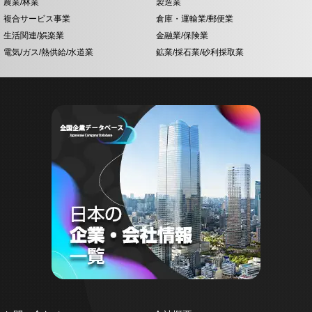
農業/林業
製造業
複合サービス事業
倉庫・運輸業/郵便業
生活関連/娯楽業
金融業/保険業
電気/ガス/熱供給/水道業
鉱業/採石業/砂利採取業