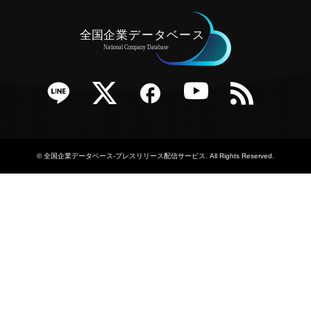
e
Twitter
Facebook
YouTube
RSS
©
全国企業データベース-プレスリリース配信サービス
. All Rights Reserved.