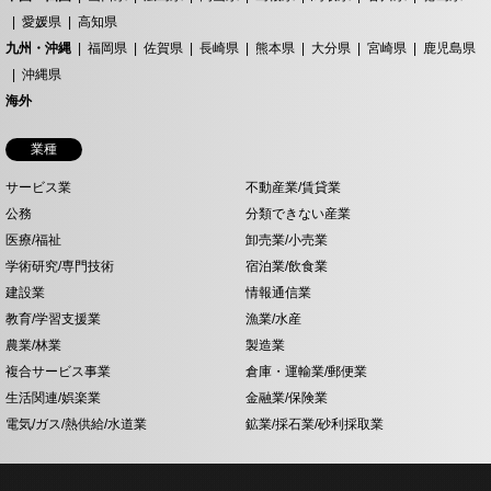
愛媛県
高知県
九州・沖縄
福岡県
佐賀県
長崎県
熊本県
大分県
宮崎県
鹿児島県
沖縄県
海外
業種
サービス業
不動産業/賃貸業
公務
分類できない産業
医療/福祉
卸売業/小売業
学術研究/専門技術
宿泊業/飲食業
建設業
情報通信業
教育/学習支援業
漁業/水産
農業/林業
製造業
複合サービス事業
倉庫・運輸業/郵便業
生活関連/娯楽業
金融業/保険業
電気/ガス/熱供給/水道業
鉱業/採石業/砂利採取業