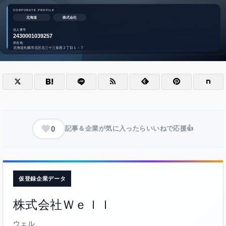
0
記事＆企業が気に入ったらいいねで応援👍
仮登録企業データ
株式会社Ｗｅｌｌ
ウェル