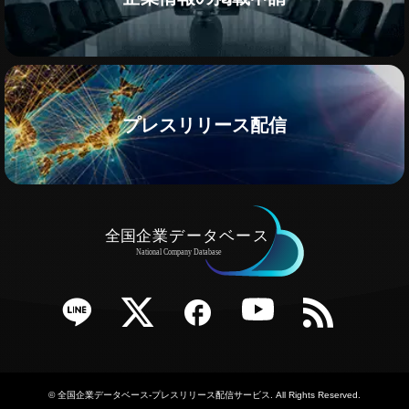
プレスリリース配信
e
Twitter
Facebook
YouTube
RSS
©
全国企業データベース-プレスリリース配信サービス
. All Rights Reserved.