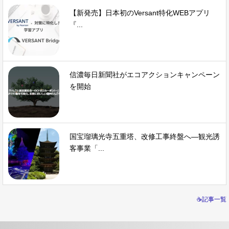
【新発売】日本初のVersant特化WEBアプリ
『...
信濃毎日新聞社がエコアクションキャンペーン
を開始
国宝瑠璃光寺五重塔、改修工事終盤へ—観光誘
客事業「...
☕記事一覧