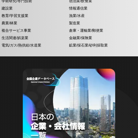
学術研究/専門技術
宿泊業/飲食業
建設業
情報通信業
教育/学習支援業
漁業/水産
農業/林業
製造業
複合サービス事業
倉庫・運輸業/郵便業
生活関連/娯楽業
金融業/保険業
電気/ガス/熱供給/水道業
鉱業/採石業/砂利採取業