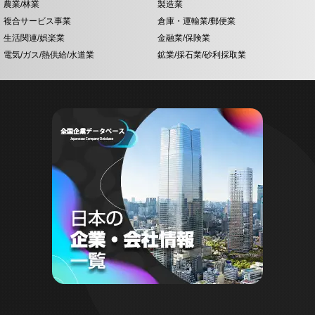
農業/林業
製造業
複合サービス事業
倉庫・運輸業/郵便業
生活関連/娯楽業
金融業/保険業
電気/ガス/熱供給/水道業
鉱業/採石業/砂利採取業