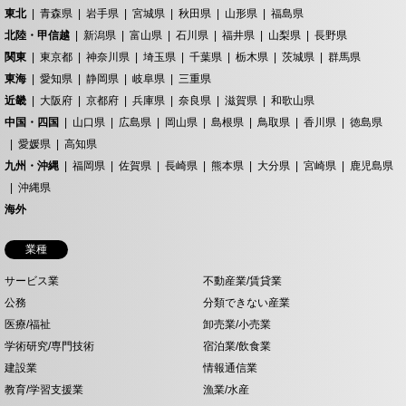
東北
青森県
岩手県
宮城県
秋田県
山形県
福島県
北陸・甲信越
新潟県
富山県
石川県
福井県
山梨県
長野県
関東
東京都
神奈川県
埼玉県
千葉県
栃木県
茨城県
群馬県
東海
愛知県
静岡県
岐阜県
三重県
近畿
大阪府
京都府
兵庫県
奈良県
滋賀県
和歌山県
中国・四国
山口県
広島県
岡山県
島根県
鳥取県
香川県
徳島県
愛媛県
高知県
九州・沖縄
福岡県
佐賀県
長崎県
熊本県
大分県
宮崎県
鹿児島県
沖縄県
海外
業種
サービス業
不動産業/賃貸業
公務
分類できない産業
医療/福祉
卸売業/小売業
学術研究/専門技術
宿泊業/飲食業
建設業
情報通信業
教育/学習支援業
漁業/水産