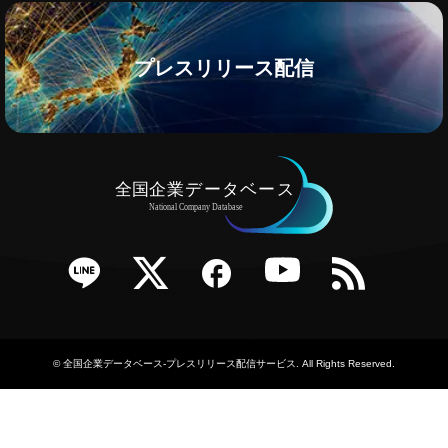
プレスリリース配信
e
Twitter
Facebook
YouTube
RSS
©
全国企業データベース-プレスリリース配信サービス
. All Rights Reserved.