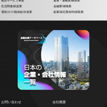
複合サービス事業
倉庫・運輸業/郵便業
生活関連/娯楽業
金融業/保険業
電気/ガス/熱供給/水道業
鉱業/採石業/砂利採取業
お問い合わせ
会社概要