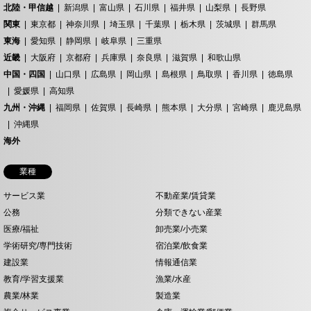
北陸・甲信越
新潟県
富山県
石川県
福井県
山梨県
長野県
関東
東京都
神奈川県
埼玉県
千葉県
栃木県
茨城県
群馬県
東海
愛知県
静岡県
岐阜県
三重県
近畿
大阪府
京都府
兵庫県
奈良県
滋賀県
和歌山県
中国・四国
山口県
広島県
岡山県
島根県
鳥取県
香川県
徳島県
愛媛県
高知県
九州・沖縄
福岡県
佐賀県
長崎県
熊本県
大分県
宮崎県
鹿児島県
沖縄県
海外
業種
サービス業
不動産業/賃貸業
公務
分類できない産業
医療/福祉
卸売業/小売業
学術研究/専門技術
宿泊業/飲食業
建設業
情報通信業
教育/学習支援業
漁業/水産
農業/林業
製造業