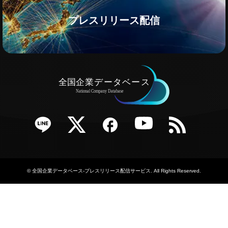
プレスリリース配信
e
Twitter
Facebook
YouTube
RSS
©
全国企業データベース-プレスリリース配信サービス
. All Rights Reserved.