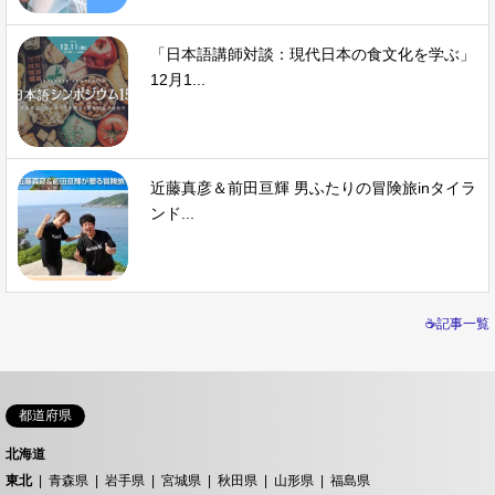
「日本語講師対談：現代日本の食文化を学ぶ」
12月1...
近藤真彦＆前田亘輝 男ふたりの冒険旅inタイラ
ンド...
☕記事一覧
都道府県
北海道
東北
青森県
岩手県
宮城県
秋田県
山形県
福島県