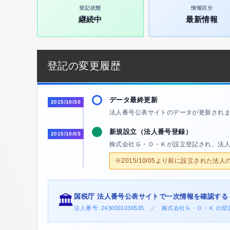
登記状態
情報区分
継続中
最新情報
登記の変更履歴
データ最終更新
2015/10/30
法人番号公表サイトのデータが更新され
新規設立（法人番号登録）
2015/10/05
株式会社Ｇ・Ｏ・Ｋが設立登記され、法
※2015/10/05より前に設立された法
国税庁 法人番号公表サイトで一次情報を確認する
🏛️
法人番号: 2430001036535 ／ 株式会社Ｇ・Ｏ・Ｋ 