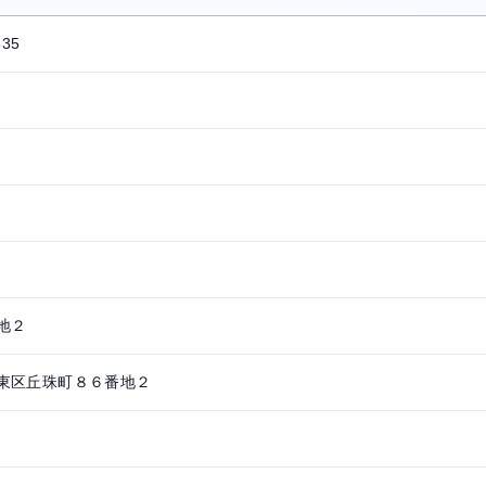
535
地２
東区丘珠町８６番地２