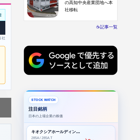
の高知中央産業団地へ本
社移転
能
☕記事一覧
 1社
STOCK WATCH
注目銘柄
日本の上場企業の株価
キオクシアホールディングス株式会社
285A / 285A.T