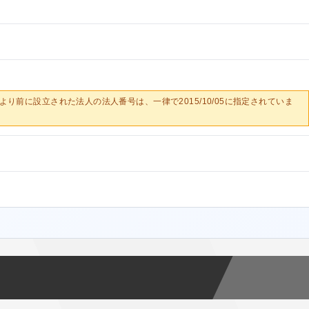
0/05より前に設立された法人の法人番号は、一律で2015/10/05に指定されていま