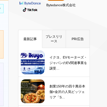
Bytedance株式会社
中
プレスリリ
最新記事
PR/広告
ース
イクヨ、EVモーターズ・
ジャパンのEV関連事業を
譲受…
創業150年の四十萬谷本
舗×金沢の人気ピッツェ
リア「S…