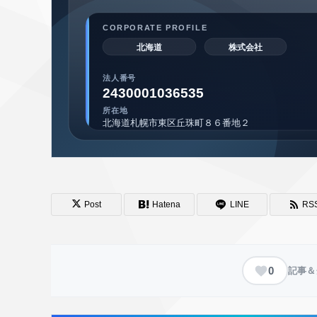
Post
Hatena
LINE
RS
0
記事＆