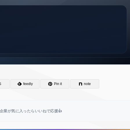
S
feedly
Pin it
note
企業が気に入ったらいいねで応援👍