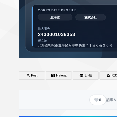
Post
Hatena
LINE
RS
0
記事＆