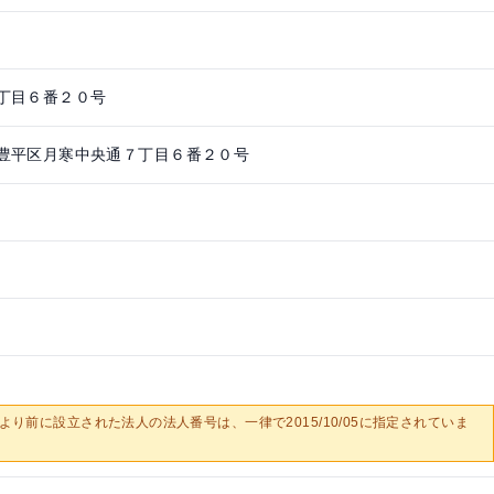
丁目６番２０号
豊平区月寒中央通７丁目６番２０号
0/05より前に設立された法人の法人番号は、一律で2015/10/05に指定されていま