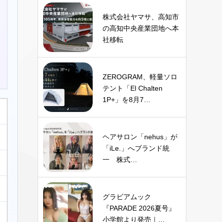
株式会社ヤマサ、高知市
の高知中央産業団地へ本
社移転
ZEROGRAM、軽量ソロ
テント「El Chalten
1P+」を8月7…
ヘアサロン「nehus」が
「iLe.」へブランド統
一 株式…
グラビアムック
『PARADE 2026夏号』
小学館より発売｜…