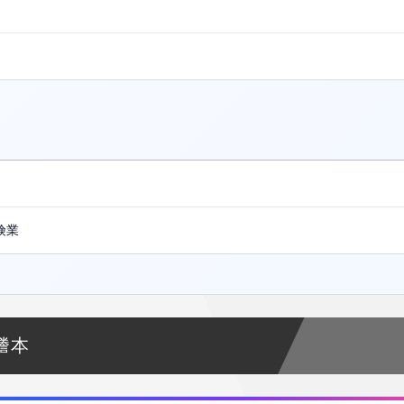
険業
謄本