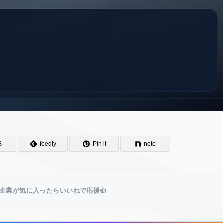
S
feedly
Pin it
note
企業が気に入ったらいいねで応援👍