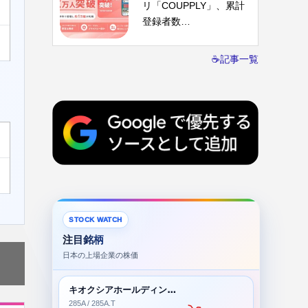
リ「COUPPLY」、累計
登録者数…
☕記事一覧
STOCK WATCH
注目銘柄
日本の上場企業の株価
キオクシアホールディングス株式会社
285A / 285A.T