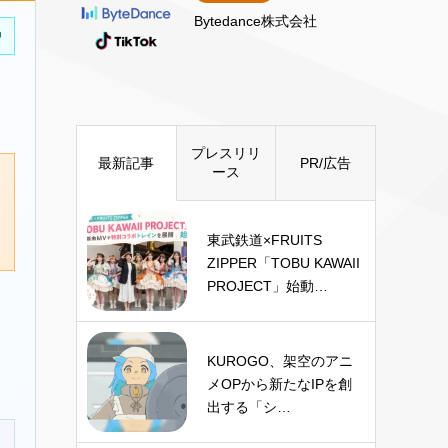
Bytedance株式会社
中
プレスリリ
最新記事
PR/広告
ース
東武鉄道×FRUITS
ZIPPER「TOBU KAWAII
PROJECT」始動…
KUROGO、架空のアニ
メOPから新たなIPを創
出する「シ…