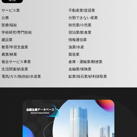
サービス業
不動産業/賃貸業
公務
分類できない産業
医療/福祉
卸売業/小売業
学術研究/専門技術
宿泊業/飲食業
建設業
情報通信業
教育/学習支援業
漁業/水産
農業/林業
製造業
複合サービス事業
倉庫・運輸業/郵便業
生活関連/娯楽業
金融業/保険業
電気/ガス/熱供給/水道業
鉱業/採石業/砂利採取業