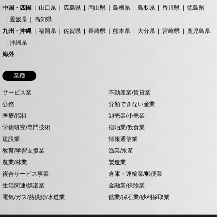
中国・四国
山口県
広島県
岡山県
島根県
鳥取県
香川県
徳島県
愛媛県
高知県
九州・沖縄
福岡県
佐賀県
長崎県
熊本県
大分県
宮崎県
鹿児島県
沖縄県
海外
業種
サービス業
不動産業/賃貸業
公務
分類できない産業
医療/福祉
卸売業/小売業
学術研究/専門技術
宿泊業/飲食業
建設業
情報通信業
教育/学習支援業
漁業/水産
農業/林業
製造業
複合サービス事業
倉庫・運輸業/郵便業
生活関連/娯楽業
金融業/保険業
電気/ガス/熱供給/水道業
鉱業/採石業/砂利採取業