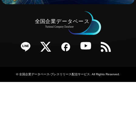
e
Twitter
Facebook
YouTube
RSS
©
全国企業データベース-プレスリリース配信サービス
. All Rights Reserved.