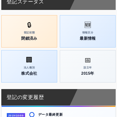
登記ステータス
🔒
🆕
登記状態
情報区分
閉鎖済み
最新情報
🏢
📅
法人種別
設立年
株式会社
2015年
登記の変更履歴
データ最終更新
2019/10/09