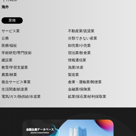
海外
業種
サービス業
不動産業/賃貸業
公務
分類できない産業
医療/福祉
卸売業/小売業
学術研究/専門技術
宿泊業/飲食業
建設業
情報通信業
教育/学習支援業
漁業/水産
農業/林業
製造業
複合サービス事業
倉庫・運輸業/郵便業
生活関連/娯楽業
金融業/保険業
電気/ガス/熱供給/水道業
鉱業/採石業/砂利採取業