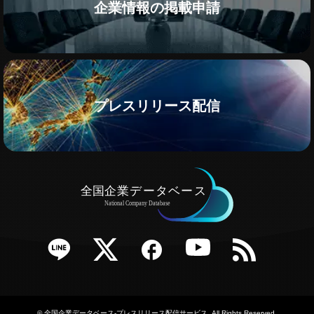
企業情報の掲載申請
プレスリリース配信
e
Twitter
Facebook
YouTube
RSS
©
全国企業データベース-プレスリリース配信サービス
. All Rights Reserved.