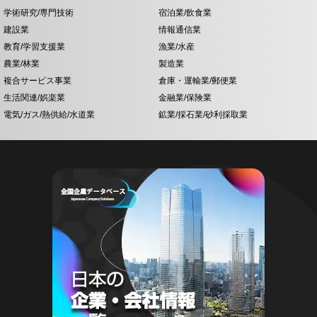
学術研究/専門技術
宿泊業/飲食業
建設業
情報通信業
教育/学習支援業
漁業/水産
農業/林業
製造業
複合サービス事業
倉庫・運輸業/郵便業
生活関連/娯楽業
金融業/保険業
電気/ガス/熱供給/水道業
鉱業/採石業/砂利採取業