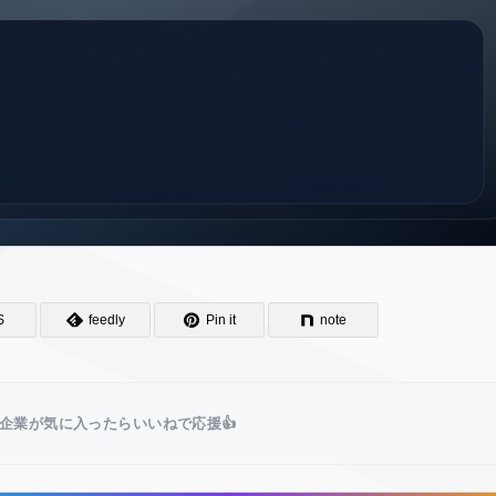
S
feedly
Pin it
note
企業が気に入ったらいいねで応援👍