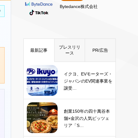
Bytedance株式会社
中
プレスリリ
最新記事
PR/広告
ース
イクヨ、EVモーターズ・
ジャパンのEV関連事業を
譲受…
創業150年の四十萬谷本
舗×金沢の人気ピッツェ
リア「S…