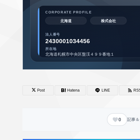
Post
Hatena
LINE
RS
0
記事＆