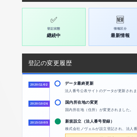
✅
🆕
登記状態
情報区分
継続中
最新情報
登記の変更履歴
データ最終更新
2020/11/02
法人番号公表サイトのデータが更新されま
国内所在地の変更
2020/10/26
国内所在地（住所）が変更されました。 
新規設立（法人番号登録）
2015/10/05
株式会社ノヴェルが設立登記され、法人