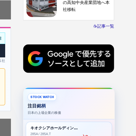
の高知中央産業団地へ本
社移転
☕記事一覧
能
 1社
STOCK WATCH
注目銘柄
日本の上場企業の株価
キオクシアホールディングス株式会社
285A / 285A.T