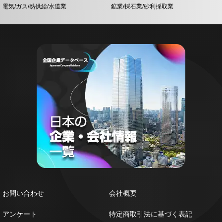
電気/ガス/熱供給/水道業
鉱業/採石業/砂利採取業
お問い合わせ
会社概要
アンケート
特定商取引法に基づく表記