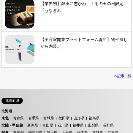
【業界初】銀座に志かわ、土用の丑の日限定
「うなぎみ...
【美容室開業プラットフォーム誕生】物件探し
から内装...
☕記事一覧
都道府県
北海道
東北
青森県
岩手県
宮城県
秋田県
山形県
福島県
北陸・甲信越
新潟県
富山県
石川県
福井県
山梨県
長野県
関東
東京都
神奈川県
埼玉県
千葉県
栃木県
茨城県
群馬県