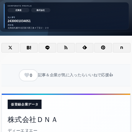
0
記事＆企業が気に入ったらいいねで応援👍
仮登録企業データ
株式会社ＤＮＡ
ディーエヌエー