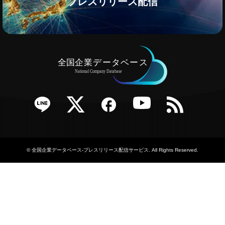
プレスリリース配信
e
Twitter
Facebook
YouTube
RSS
©
全国企業データベース-プレスリリース配信サービス
. All Rights Reserved.