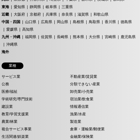
東海
愛知県
静岡県
岐阜県
三重県
近畿
大阪府
京都府
兵庫県
奈良県
滋賀県
和歌山県
中国・四国
山口県
広島県
岡山県
島根県
鳥取県
香川県
徳島県
愛媛県
高知県
九州・沖縄
福岡県
佐賀県
長崎県
熊本県
大分県
宮崎県
鹿児島県
沖縄県
海外
業種
サービス業
不動産業/賃貸業
公務
分類できない産業
医療/福祉
卸売業/小売業
学術研究/専門技術
宿泊業/飲食業
建設業
情報通信業
教育/学習支援業
漁業/水産
農業/林業
製造業
複合サービス事業
倉庫・運輸業/郵便業
生活関連/娯楽業
金融業/保険業