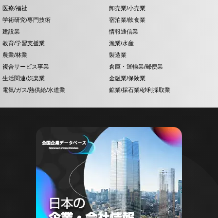
医療/福祉
卸売業/小売業
学術研究/専門技術
宿泊業/飲食業
建設業
情報通信業
教育/学習支援業
漁業/水産
農業/林業
製造業
複合サービス事業
倉庫・運輸業/郵便業
生活関連/娯楽業
金融業/保険業
電気/ガス/熱供給/水道業
鉱業/採石業/砂利採取業