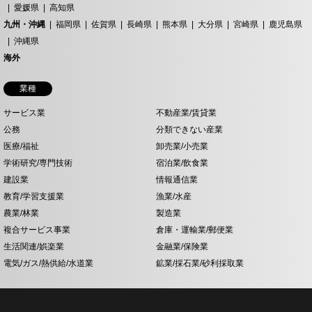
愛媛県
高知県
九州・沖縄
福岡県
佐賀県
長崎県
熊本県
大分県
宮崎県
鹿児島県
沖縄県
海外
業種
サービス業
不動産業/賃貸業
公務
分類できない産業
医療/福祉
卸売業/小売業
学術研究/専門技術
宿泊業/飲食業
建設業
情報通信業
教育/学習支援業
漁業/水産
農業/林業
製造業
複合サービス事業
倉庫・運輸業/郵便業
生活関連/娯楽業
金融業/保険業
電気/ガス/熱供給/水道業
鉱業/採石業/砂利採取業