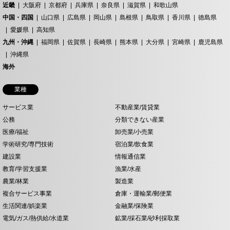
近畿
大阪府
京都府
兵庫県
奈良県
滋賀県
和歌山県
中国・四国
山口県
広島県
岡山県
島根県
鳥取県
香川県
徳島県
愛媛県
高知県
九州・沖縄
福岡県
佐賀県
長崎県
熊本県
大分県
宮崎県
鹿児島県
沖縄県
海外
業種
サービス業
不動産業/賃貸業
公務
分類できない産業
医療/福祉
卸売業/小売業
学術研究/専門技術
宿泊業/飲食業
建設業
情報通信業
教育/学習支援業
漁業/水産
農業/林業
製造業
複合サービス事業
倉庫・運輸業/郵便業
生活関連/娯楽業
金融業/保険業
電気/ガス/熱供給/水道業
鉱業/採石業/砂利採取業