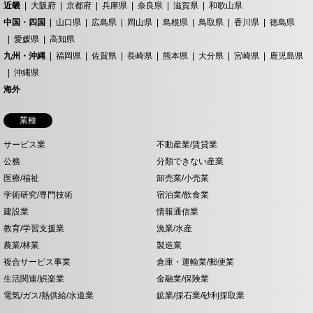
近畿
大阪府
京都府
兵庫県
奈良県
滋賀県
和歌山県
中国・四国
山口県
広島県
岡山県
島根県
鳥取県
香川県
徳島県
愛媛県
高知県
九州・沖縄
福岡県
佐賀県
長崎県
熊本県
大分県
宮崎県
鹿児島県
沖縄県
海外
業種
サービス業
不動産業/賃貸業
公務
分類できない産業
医療/福祉
卸売業/小売業
学術研究/専門技術
宿泊業/飲食業
建設業
情報通信業
教育/学習支援業
漁業/水産
農業/林業
製造業
複合サービス事業
倉庫・運輸業/郵便業
生活関連/娯楽業
金融業/保険業
電気/ガス/熱供給/水道業
鉱業/採石業/砂利採取業