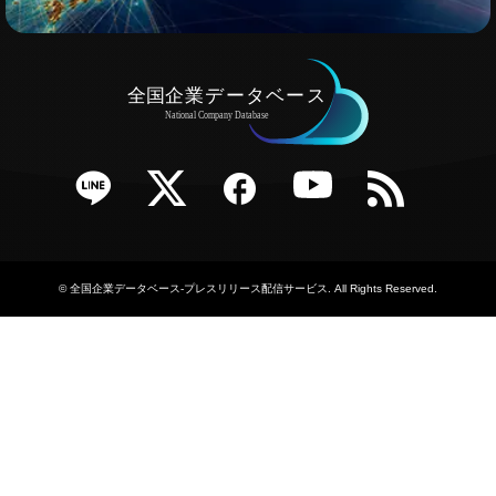
e
Twitter
Facebook
YouTube
RSS
©
全国企業データベース-プレスリリース配信サービス
. All Rights Reserved.