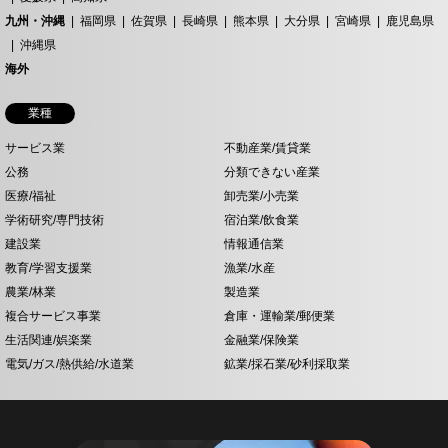
九州・沖縄
福岡県
佐賀県
長崎県
熊本県
大分県
宮崎県
鹿児島県
沖縄県
海外
業種
サービス業
不動産業/賃貸業
公務
分類できない産業
医療/福祉
卸売業/小売業
学術研究/専門技術
宿泊業/飲食業
建設業
情報通信業
教育/学習支援業
漁業/水産
農業/林業
製造業
複合サービス事業
倉庫・運輸業/郵便業
生活関連/娯楽業
金融業/保険業
電気/ガス/熱供給/水道業
鉱業/採石業/砂利採取業