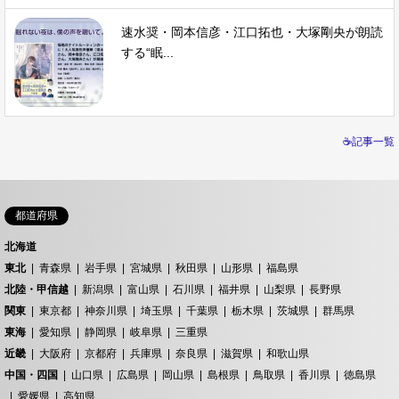
速水奨・岡本信彦・江口拓也・大塚剛央が朗読
する“眠...
☕記事一覧
都道府県
北海道
東北
青森県
岩手県
宮城県
秋田県
山形県
福島県
北陸・甲信越
新潟県
富山県
石川県
福井県
山梨県
長野県
関東
東京都
神奈川県
埼玉県
千葉県
栃木県
茨城県
群馬県
東海
愛知県
静岡県
岐阜県
三重県
近畿
大阪府
京都府
兵庫県
奈良県
滋賀県
和歌山県
中国・四国
山口県
広島県
岡山県
島根県
鳥取県
香川県
徳島県
愛媛県
高知県