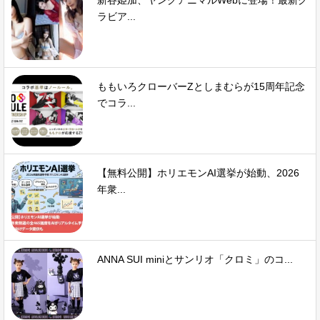
新谷姫加、ヤングアニマルWebに登場！最新グ
ラビア...
ももいろクローバーZとしまむらが15周年記念
でコラ...
【無料公開】ホリエモンAI選挙が始動、2026
年衆...
ANNA SUI miniとサンリオ「クロミ」のコ...