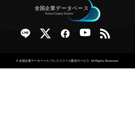
e
Twitter
Facebook
YouTube
RSS
©
全国企業データベース-プレスリリース配信サービス
. All Rights Reserved.