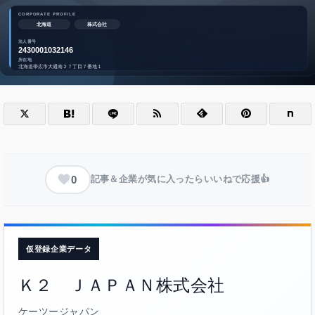
0
記事＆企業が気に入ったらいいねで応援👍
仮登録企業データ
Ｋ２ ＪＡＰＡＮ株式会社
ケーツージャパン