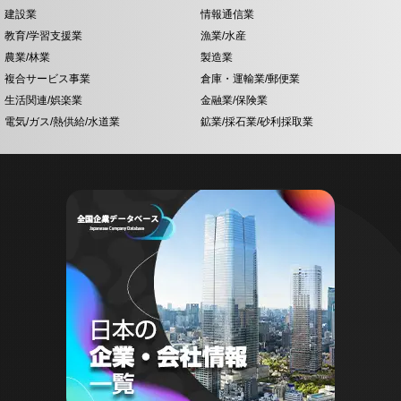
建設業
情報通信業
教育/学習支援業
漁業/水産
農業/林業
製造業
複合サービス事業
倉庫・運輸業/郵便業
生活関連/娯楽業
金融業/保険業
電気/ガス/熱供給/水道業
鉱業/採石業/砂利採取業