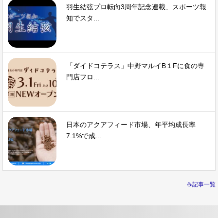
羽生結弦プロ転向3周年記念連載、スポーツ報
知でスタ...
「ダイドコテラス」中野マルイB１Fに食の専
門店フロ...
日本のアクアフィード市場、年平均成長率
7.1%で成...
☕記事一覧