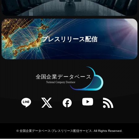
プレスリリース配信
e
Twitter
Facebook
YouTube
RSS
©
全国企業データベース-プレスリリース配信サービス
. All Rights Reserved.