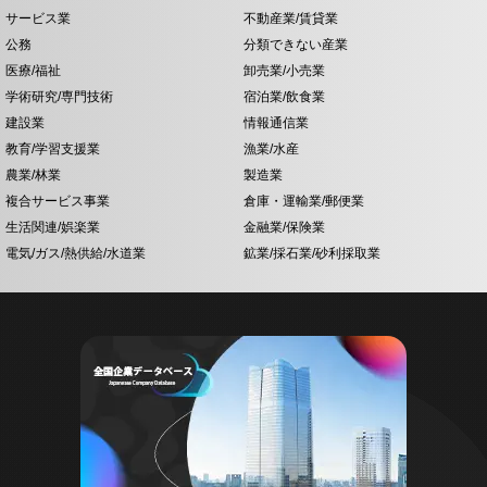
サービス業
不動産業/賃貸業
公務
分類できない産業
医療/福祉
卸売業/小売業
学術研究/専門技術
宿泊業/飲食業
建設業
情報通信業
教育/学習支援業
漁業/水産
農業/林業
製造業
複合サービス事業
倉庫・運輸業/郵便業
生活関連/娯楽業
金融業/保険業
電気/ガス/熱供給/水道業
鉱業/採石業/砂利採取業