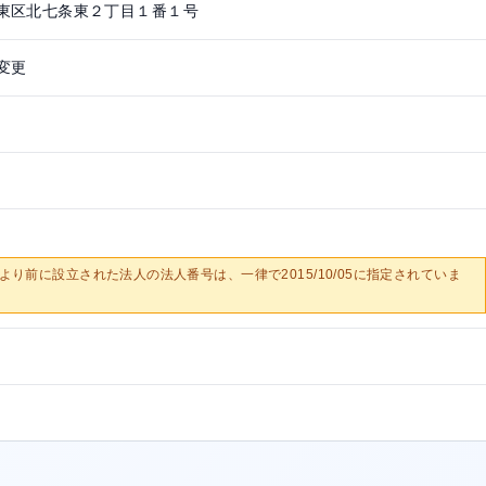
東区北七条東２丁目１番１号
変更
0/05より前に設立された法人の法人番号は、一律で2015/10/05に指定されていま