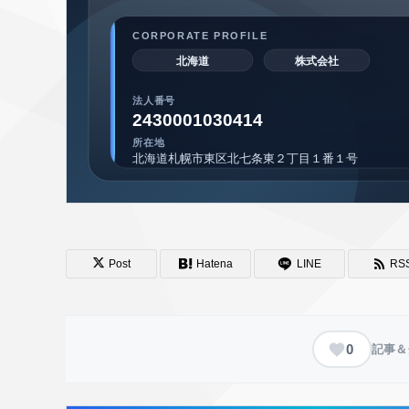
Post
Hatena
LINE
RS
0
記事＆