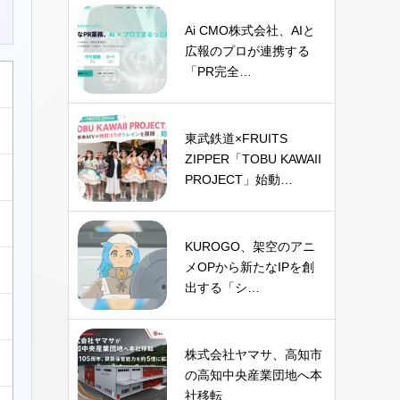
Ai CMO株式会社、AIと
広報のプロが連携する
「PR完全…
東武鉄道×FRUITS
ZIPPER「TOBU KAWAII
PROJECT」始動…
KUROGO、架空のアニ
メOPから新たなIPを創
出する「シ…
株式会社ヤマサ、高知市
の高知中央産業団地へ本
社移転