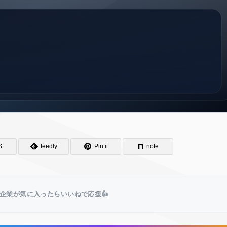
S
feedly
Pin it
note
企業が気に入ったらいいねで応援👍