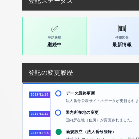
登記ステータス
✅
🆕
登記状態
情報区分
継続中
最新情報
登記の変更履歴
データ最終更新
2019/11/15
法人番号公表サイトのデータが更新されま
国内所在地の変更
2019/11/11
国内所在地（住所）が変更されました。 
新規設立（法人番号登録）
2015/10/05