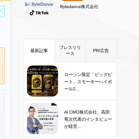
Bytedance株式会社
中
プレスリリ
最新記事
PR/広告
ース
ローソン限定「ビッグピ
ート」スモーキーハイボ
ール2…
Ai CMO株式会社、高田
竜次代表のインタビュー
が経営…