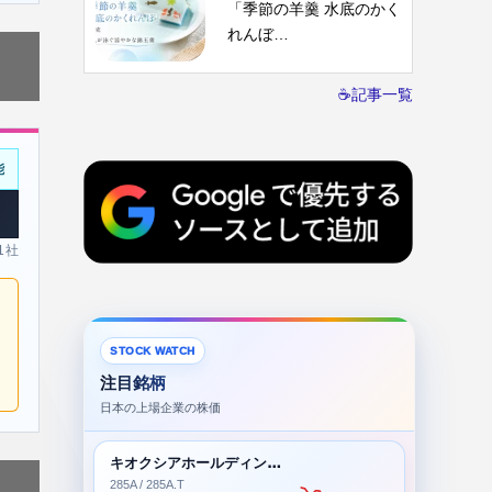
「季節の羊羹 水底のかく
れんぼ…
☕記事一覧
能
 1社
STOCK WATCH
注目銘柄
日本の上場企業の株価
キオクシアホールディングス株式会社
285A / 285A.T