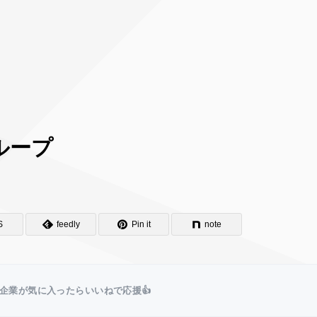
ループ
S
feedly
Pin it
note
企業が気に入ったらいいねで応援👍