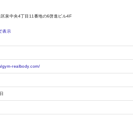
区泉中央4丁目11番地の6啓進ビル4F
プで表示
nalgym-realbody.com/
7日