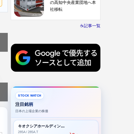
の高知中央産業団地へ本
社移転
☕記事一覧
STOCK WATCH
注目銘柄
日本の上場企業の株価
キオクシアホールディングス株式会社
285A / 285A.T