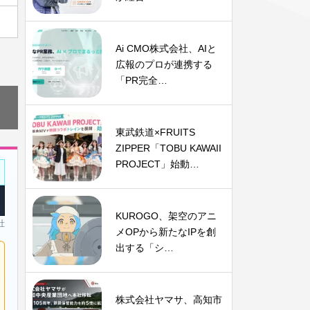
Ai CMO株式会社、AIと
広報のプロが連携する
「PR完全…
東武鉄道×FRUITS
ZIPPER「TOBU KAWAII
PROJECT」始動…
KUROGO、架空のアニ
社
メOPから新たなIPを創
出する「シ…
株式会社ヤマサ、高知市