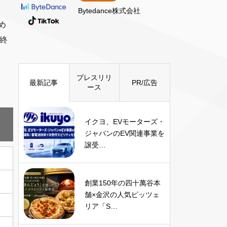
Bytedance株式会社
め
最終
プレスリリ
最新記事
PR/広告
ース
イクヨ、EVモーターズ・
ジャパンのEV関連事業を
譲受…
創業150年の四十萬谷本
舗×金沢の人気ピッツェ
リア「S…