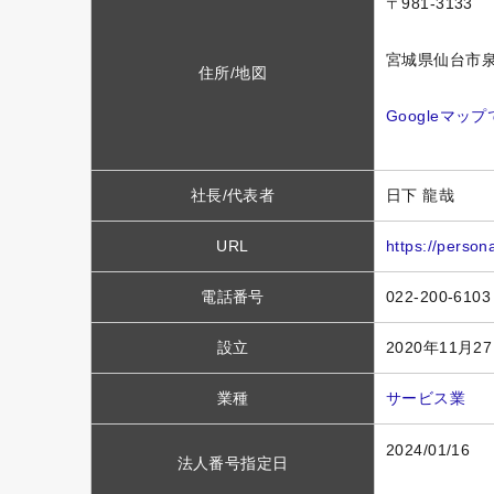
〒981-3133
宮城県仙台市泉
住所/地図
Googleマッ
社長/代表者
日下 龍哉
URL
https://perso
電話番号
022-200-6103
設立
2020年11月2
業種
サービス業
2024/01/16
法人番号指定日