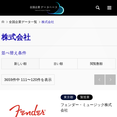
検索
全国企業データ一覧
株式会社
株式会社
並べ替え条件
新しい順
古い順
閲覧数順
3659件中 111〜120件を表示


東京都
製造業
フェンダー・ミュージック株式
会社