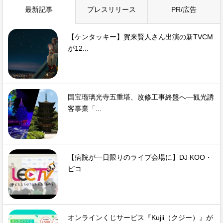
最新記事
プレスリリース
PR/広告
【ケンタッキー】賀来賢人さん出演の新TVCM
が12...
国宝瑠璃光寺五重塔、改修工事終盤へ—観光誘
客事業「...
【病院が一日限りのライブ会場に】DJ KOO・
ピコ...
オンラインくじサービス『Kujii（クジー）』が