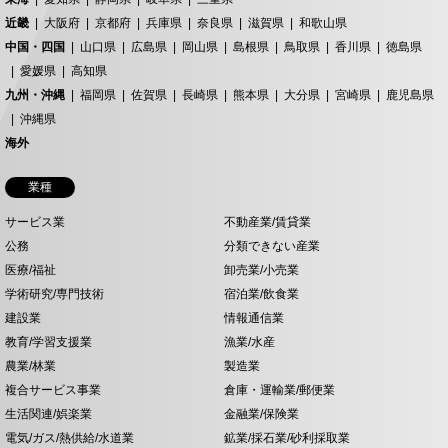
近畿
大阪府
京都府
兵庫県
奈良県
滋賀県
和歌山県
中国・四国
山口県
広島県
岡山県
島根県
鳥取県
香川県
徳島県
愛媛県
高知県
九州・沖縄
福岡県
佐賀県
長崎県
熊本県
大分県
宮崎県
鹿児島県
沖縄県
海外
業種
サービス業
不動産業/賃貸業
公務
分類できない産業
医療/福祉
卸売業/小売業
学術研究/専門技術
宿泊業/飲食業
建設業
情報通信業
教育/学習支援業
漁業/水産
農業/林業
製造業
複合サービス事業
倉庫・運輸業/郵便業
生活関連/娯楽業
金融業/保険業
電気/ガス/熱供給/水道業
鉱業/採石業/砂利採取業