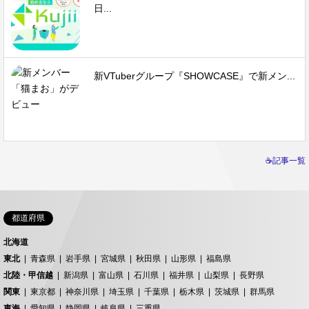
日...
新VTuberグループ『SHOWCASE』で新メン...
☕記事一覧
都道府県
北海道
東北
青森県
岩手県
宮城県
秋田県
山形県
福島県
北陸・甲信越
新潟県
富山県
石川県
福井県
山梨県
長野県
関東
東京都
神奈川県
埼玉県
千葉県
栃木県
茨城県
群馬県
東海
愛知県
静岡県
岐阜県
三重県