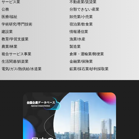
サービス業
不動産業/賃貸業
公務
分類できない産業
医療/福祉
卸売業/小売業
学術研究/専門技術
宿泊業/飲食業
建設業
情報通信業
教育/学習支援業
漁業/水産
農業/林業
製造業
複合サービス事業
倉庫・運輸業/郵便業
生活関連/娯楽業
金融業/保険業
電気/ガス/熱供給/水道業
鉱業/採石業/砂利採取業