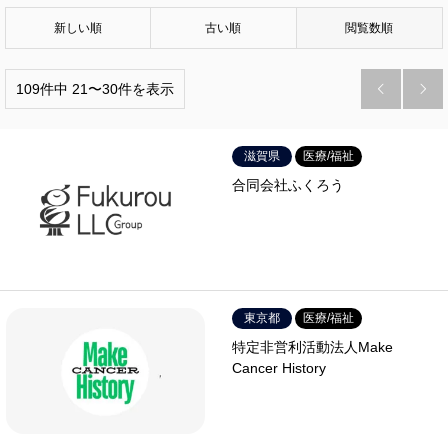
新しい順
古い順
閲覧数順
109件中 21〜30件を表示


滋賀県
医療/福祉
合同会社ふくろう
東京都
医療/福祉
特定非営利活動法人Make
Cancer History