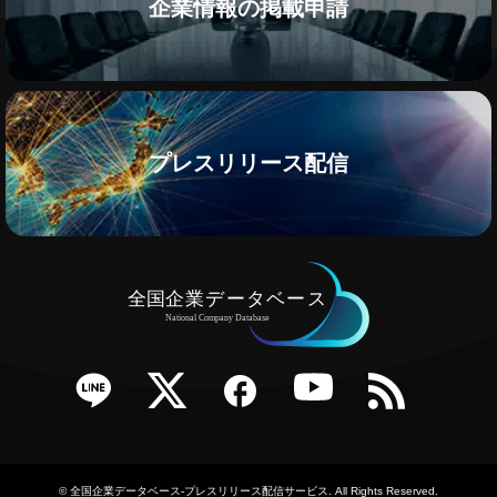
企業情報の掲載申請
プレスリリース配信
e
Twitter
Facebook
YouTube
RSS
©
全国企業データベース-プレスリリース配信サービス
. All Rights Reserved.