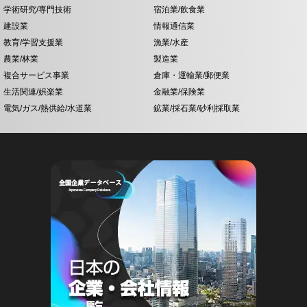
学術研究/専門技術
宿泊業/飲食業
建設業
情報通信業
教育/学習支援業
漁業/水産
農業/林業
製造業
複合サービス事業
倉庫・運輸業/郵便業
生活関連/娯楽業
金融業/保険業
電気/ガス/熱供給/水道業
鉱業/採石業/砂利採取業