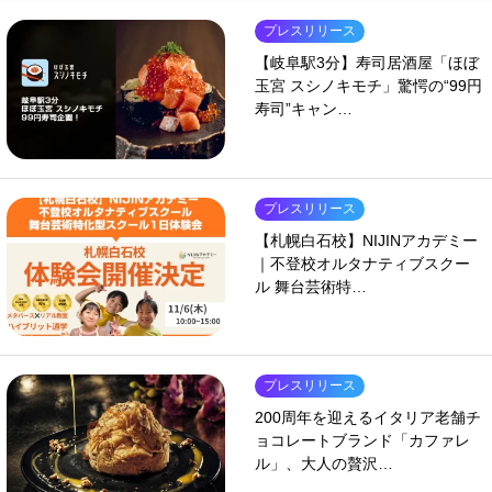
プレスリリース
【岐阜駅3分】寿司居酒屋「ほぼ
玉宮 スシノキモチ」驚愕の“99円
寿司”キャン…
プレスリリース
【札幌白石校】NIJINアカデミー
｜不登校オルタナティブスクー
ル 舞台芸術特…
プレスリリース
200周年を迎えるイタリア老舗チ
ョコレートブランド「カファレ
ル」、大人の贅沢…