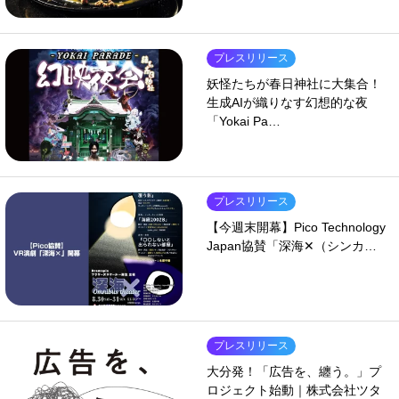
プレスリリース
妖怪たちが春日神社に大集合！
生成AIが織りなす幻想的な夜
「Yokai Pa…
プレスリリース
【今週末開幕】Pico Technology
Japan協賛「深海✕（シンカ…
プレスリリース
大分発！「広告を、纏う。」プ
ロジェクト始動｜株式会社ツタ