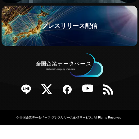
プレスリリース配信
e
Twitter
Facebook
YouTube
RSS
©
全国企業データベース-プレスリリース配信サービス
. All Rights Reserved.