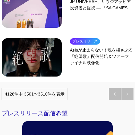
JP UNIVERSE、サウジアラビア
投資省と提携 ― 「SA GAMES …
プレスリリース
AsIsが止まらない！魂を揺さぶる
『絶望歌』配信開始＆ツアーフ
ァイナル映像化…
4128件中 3501〜3510件を表示


プレスリリース配信希望