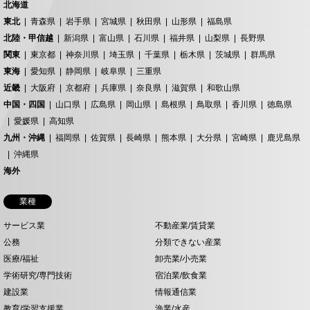
北海道
東北
青森県
岩手県
宮城県
秋田県
山形県
福島県
北陸・甲信越
新潟県
富山県
石川県
福井県
山梨県
長野県
関東
東京都
神奈川県
埼玉県
千葉県
栃木県
茨城県
群馬県
東海
愛知県
静岡県
岐阜県
三重県
近畿
大阪府
京都府
兵庫県
奈良県
滋賀県
和歌山県
中国・四国
山口県
広島県
岡山県
島根県
鳥取県
香川県
徳島県
愛媛県
高知県
九州・沖縄
福岡県
佐賀県
長崎県
熊本県
大分県
宮崎県
鹿児島県
沖縄県
海外
業種
サービス業
不動産業/賃貸業
公務
分類できない産業
医療/福祉
卸売業/小売業
学術研究/専門技術
宿泊業/飲食業
建設業
情報通信業
教育/学習支援業
漁業/水産