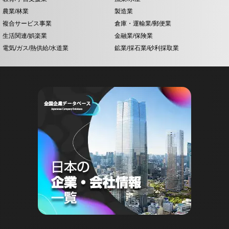
農業/林業
製造業
複合サービス事業
倉庫・運輸業/郵便業
生活関連/娯楽業
金融業/保険業
電気/ガス/熱供給/水道業
鉱業/採石業/砂利採取業